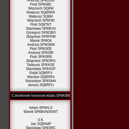
Andrzej SP8DOG
Fred SP8ABC
Wojciech SQ8W
Mateusz SQ8RKR
Mateusz SQ8M
Wojciech SP8PID
Piotr SQ8TKT
Stanisław SP8BVG
Grzegorz SP8DBO
Zbigniew SP8FHM
Marek SP8GII
Andrzej SP8OBW
Piotr SP8OOE
Andrzej SP8SIR
Piotr SP8SRB
Zbigniew SP8SRG
Tadeusz SP8XGE
Stanisław SP8XGF
Rafał SQ8RFV
Wacław SQ8RRA
Sebastian SP8SMA
Janusz SQ8RFU
Członkowie honorowi klubu SP8KBN
Adam SP8ALS
Marek SP8BVN/SN8T
S.K.
Jan SQ8AMF
Stanisław SP8SRC