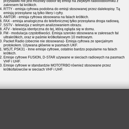
przystawki nie jest możliwy odbiór tej emisji na zwykłym radioodbiorniku z
zakresem fal krótkich.
RTTY - emisja cyfrowa podobna do emisji stosowanej przez dalekopisy. Tą
emisją przesyłane są tylko litery i cyfry.
AMTOR - emisja cyfrowa stosowana na falach krótkich.
FAX - emisja analogiczna do telefonicznej tylko przesyłana droga radiową.
SSTV - telewizja z wolnym analizowaniem obrazu.
ATV - telewizja identyczna do tej, którą ogląda się w domu.
FM - modulacja częstotliwości. Emisja szeroko stosowana w zakresach fal
ultrakrótkich, oraz w paśmie krótkofalowym 10 metrowym.
Packet Radio (obecnie nie stosowana)- Emisja cyfrowa ze specjalnym
protokołem. Używana głównie w pasmach UKF.
WSJT, PSK31 - Inne emisje cyfrowe, ostatnio bardzo popularne na falach
krótkich.
Emisje cyfrowe FUSION, D-STAR używane w sieciach radiowych na pasmach
VHF i UHF.
Emisje cyfrowe w standardzie MOTOTRBO również stosowane przez
krótkofalowców w sieciach VHF i UHF.