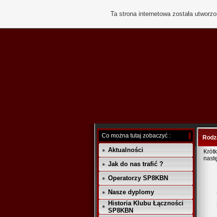
Ta strona internetowa została utworz
Co można tutaj zobaczyć :
Rodz
Aktualności
Krót
nast
Jak do nas trafić ?
Operatorzy SP8KBN
Nasze dyplomy
Historia Klubu Łączności
SP8KBN