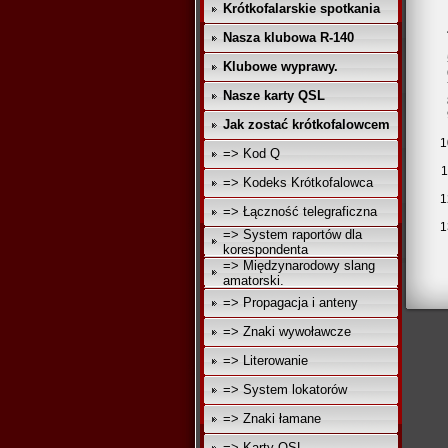
Krótkofalarskie spotkania
Nasza klubowa R-140
Klubowe wyprawy.
Nasze karty QSL
Jak zostać krótkofalowcem
=> Kod Q
=> Kodeks Krótkofalowca
=> Łączność telegraficzna
=> System raportów dla
korespondenta
=> Międzynarodowy slang
amatorski.
=> Propagacja i anteny
=> Znaki wywoławcze
=> Literowanie
=> System lokatorów
=> Znaki łamane
=> Karty QSL