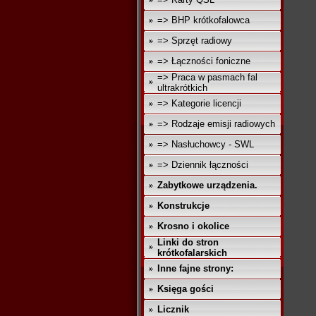
=> BHP krótkofalowca
=> Sprzęt radiowy
=> Łączności foniczne
=> Praca w pasmach fal
ultrakrótkich
=> Kategorie licencji
=> Rodzaje emisji radiowych
=> Nasłuchowcy - SWL
=> Dziennik łączności
Zabytkowe urządzenia.
Konstrukcje
Krosno i okolice
Linki do stron
krótkofalarskich
Inne fajne strony:
Księga gości
Licznik