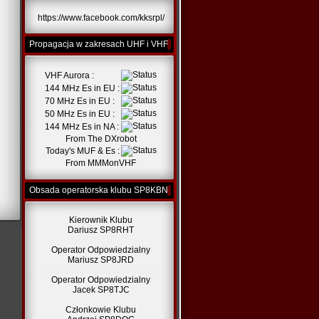
https://www.facebook.com/kksrpl/
Propagacja w zakresach UHF i VHF
VHF Aurora :
144 MHz Es in EU :
70 MHz Es in EU :
50 MHz Es in EU :
144 MHz Es in NA :
From
The DXrobot
Today's MUF & Es :
From
MMMonVHF
Obsada operatorska klubu SP8KBN
Kierownik Klubu
Dariusz SP8RHT
Operator Odpowiedzialny
Mariusz SP8JRD
Operator Odpowiedzialny
Jacek SP8TJC
Członkowie Klubu