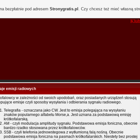
ona bezpłatnie pod adresem
Stronygratis.pl
. Czy chcesz też mieć własną st
Klub Łączn
aje emisji radiowych
kofalowcy w zależności od swoich upodobań, oraz posiadanych urządzeń stosują
ępujące emisje czyli sposoby wysyłania i odbierania sygnału radiowego.
Telegrafia - oznaczana jako CW. Jest to emisja polegająca na wysyłaniu
znaków popularnego alfabetu Morse,a. Jest uznana za podstawową emisję
krótkofalarską.
AM - czyli modulacja amplitudy sygnału. Podstawowa emisja foniczna, obecnie
bardzo rzadko stosowana przez krótkofalowców.
SSB - czyli telefonia jednowstegowa z wytłumioną falą nośną. Obecnie
podstawowa emisja foniczna na pasmach krótkofalarskich. Niestety bez prostej