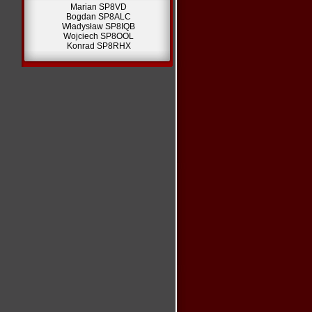
Marian SP8VD
Bogdan SP8ALC
Władysław SP8IQB
Wojciech SP8OOL
Konrad SP8RHX