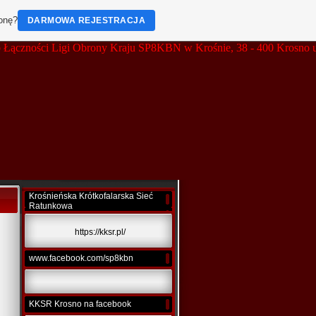
ronę?
DARMOWA REJESTRACJA
ości Ligi Obrony Kraju SP8KBN w Krośnie, 38 - 400 Krosno ul. Tys
Krośnieńska Krótkofalarska Sieć
Ratunkowa
https://kksr.pl/
www.facebook.com/sp8kbn
KKSR Krosno na facebook