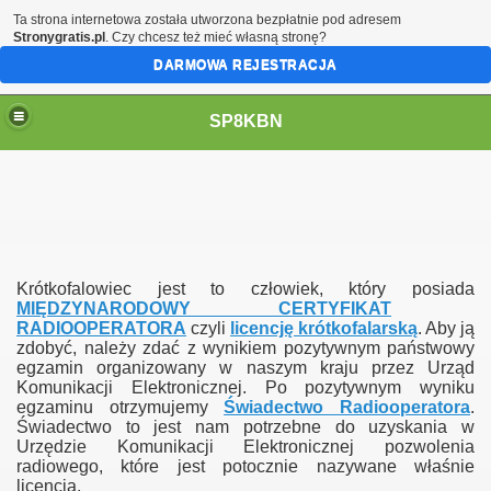
Ta strona internetowa została utworzona bezpłatnie pod adresem
Stronygratis.pl
. Czy chcesz też mieć własną stronę?
DARMOWA REJESTRACJA
SP8KBN
Krótkofalowiec jest to człowiek, który posiada
MIĘDZYNARODOWY CERTYFIKAT
RADIOOPERATORA
czyli
licencję krótkofalarską
. Aby ją
zdobyć, należy zdać z wynikiem pozytywnym państwowy
N
egzamin organizowany w naszym kraju przez Urząd
Komunikacji Elektronicznej. Po pozytywnym wyniku
egzaminu otrzymujemy
Świadectwo Radiooperatora
.
Świadectwo to jest nam potrzebne do uzyskania w
Urzędzie Komunikacji Elektronicznej pozwolenia
radiowego, które jest potocznie nazywane właśnie
licencją.