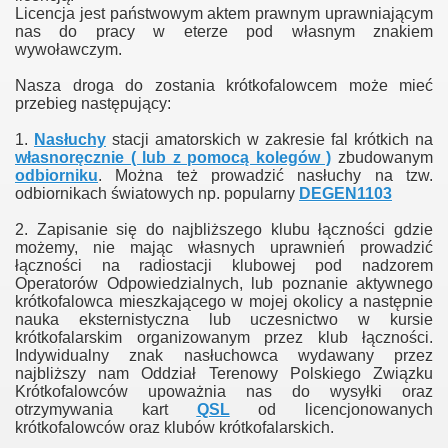
Licencja jest państwowym aktem prawnym uprawniającym
nas do pracy w eterze pod własnym znakiem
wywoławczym.
Nasza droga do zostania krótkofalowcem może mieć
przebieg następujący:
1.
Nasłuchy
stacji amatorskich w zakresie fal krótkich na
własnoręcznie ( lub z pomocą kolegów )
zbudowanym
odbiorniku
. Można też prowadzić nasłuchy na tzw.
odbiornikach światowych np. popularny
DEGEN1103
2. Zapisanie się do najbliższego klubu łączności gdzie
możemy, nie mając własnych uprawnień prowadzić
denta
łączności na radiostacji klubowej pod nadzorem
Operatorów Odpowiedzialnych, lub poznanie aktywnego
ki.
krótkofalowca mieszkającego w mojej okolicy a następnie
nauka eksternistyczna lub uczesnictwo w kursie
krótkofalarskim organizowanym przez klub łączności.
Indywidualny znak nasłuchowca wydawany przez
najbliższy nam Oddział Terenowy Polskiego Związku
Krótkofalowców upoważnia nas do wysyłki oraz
otrzymywania kart
QSL
od licencjonowanych
krótkofalowców oraz klubów krótkofalarskich.