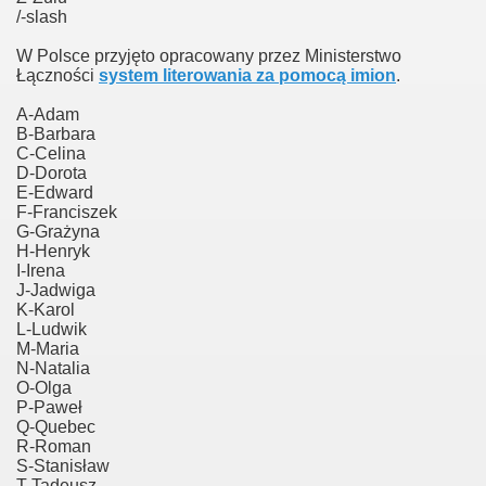
/-slash
W Polsce przyjęto opracowany przez Ministerstwo
Łączności
system literowania za pomocą imion
.
A-Adam
B-Barbara
C-Celina
D-Dorota
E-Edward
F-Franciszek
G-Grażyna
H-Henryk
I-Irena
J-Jadwiga
ich
K-Karol
L-Ludwik
M-Maria
N-Natalia
O-Olga
P-Paweł
Q-Quebec
R-Roman
S-Stanisław
T-Tadeusz