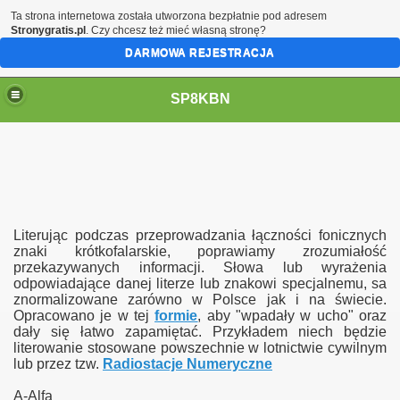
Ta strona internetowa została utworzona bezpłatnie pod adresem
Stronygratis.pl
. Czy chcesz też mieć własną stronę?
DARMOWA REJESTRACJA
SP8KBN
Literując podczas przeprowadzania łączności fonicznych
znaki krótkofalarskie, poprawiamy zrozumiałość
przekazywanych informacji. Słowa lub wyrażenia
odpowiadające danej literze lub znakowi specjalnemu, sa
N
znormalizowane zarówno w Polsce jak i na świecie.
Opracowano je w tej
formie
,
aby "wpadały w ucho" oraz
dały się łatwo zapamiętać. Przykładem niech będzie
literowanie stosowane powszechnie w lotnictwie cywilnym
lub przez tzw.
Radiostacje Numeryczne
A-Alfa