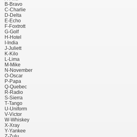
B-Bravo
C-Charlie
D-Delta
E-Echo
F-Foxtrott
G-Golf
H-Hotel
I-India
J-Juliett
K-Kilo
L-Lima
M-Mike
N-November
O-Oscar
denta
P-Papa
Q-Quebec
ki.
R-Radio
S-Sierra
T-Tango
U-Uniform
V-Victor
W-Whiskey
X-Xray
Y-Yankee
Z-Zulu