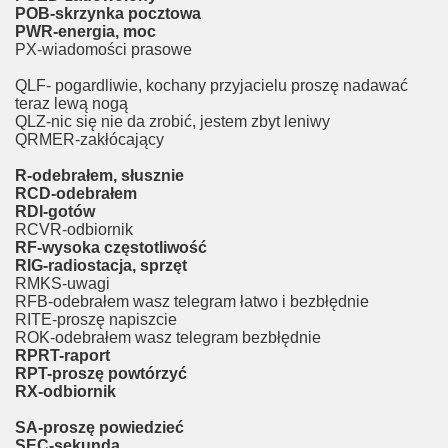
POB-skrzynka pocztowa
PWR-energia, moc
PX-wiadomości prasowe
QLF- pogardliwie, kochany przyjacielu proszę nadawać
teraz lewą nogą
QLZ-nic się nie da zrobić, jestem zbyt leniwy
QRMER-zakłócający
R-odebrałem, słusznie
RCD-odebrałem
RDI-gotów
RCVR-odbiornik
RF-wysoka częstotliwość
RIG-radiostacja, sprzęt
RMKS-uwagi
RFB-odebrałem wasz telegram łatwo i bezbłędnie
RITE-proszę napiszcie
ROK-odebrałem wasz telegram bezbłędnie
RPRT-raport
RPT-proszę powtórzyć
RX-odbiornik
SA-proszę powiedzieć
SEC-sekunda