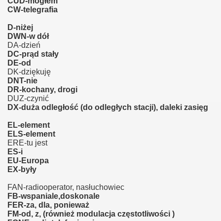
CUD-mogłem
CW-telegrafia
D-niżej
DWN-w dół
DA-dzień
DC-prąd stały
DE-od
DK-dziękuję
DNT-nie
DR-kochany, drogi
DUZ-czynić
DX-duża odległość (do odległych stacji), daleki zasięg
EL-element
ELS-element
ERE-tu jest
ES-i
EU-Europa
EX-były
FAN-radiooperator, nasłuchowiec
FB-wspaniale,doskonale
FER-za, dla, ponieważ
FM-od, z, (również modulacja częstotliwości )