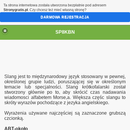
Ta strona internetowa została utworzona bezpłatnie pod adresem
Stronygratis.pl
. Czy chcesz też mieć własną stronę?
DARMOWA REJESTRACJA
SP8KBN
Slang jest to międzynarodowy język stosowany w pewnej,
określonej grupie ludzi, poruszającej się w określonym
temacie lub specjalności. Slang krótkofalarski został
stworzony głównie po to, aby skrócić czas nadawania
N
wiadomosci alfabetem Morse,a. Większa częśc slangu to
skróty wyrazów pochodzące z jezyka angielskiego.
Wyrażenia używane najczęściej są zaznaczone grubszą
czcionką.
ABT-około