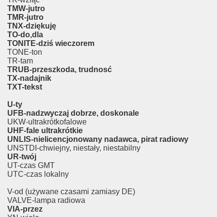
TMW-jutro
TMR-jutro
TNX-dziękuję
TO-do,dla
TONITE-dziś wieczorem
TONE-ton
TR-tam
TRUB-przeszkoda, trudnosć
TX-nadajnik
TXT-tekst
U-ty
UFB-nadzwyczaj dobrze, doskonale
UKW-ultrakrótkofalowe
UHF-fale ultrakrótkie
UNLIS-nielicencjonowany nadawca, pirat radiowy
UNSTDI-chwiejny, niestały, niestabilny
UR-twój
UT-czas GMT
UTC-czas lokalny
V-od (używane czasami zamiasy DE)
VALVE-lampa radiowa
VIA-przez