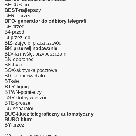
BECUS-bo
BEST-najlepszy
BFRE-przed
BFO- generator do odbiory telegrafii
BF-przed
B4-przed
BI-przez, do
BIZ- zajęcie, praca ,zawód
BK-przerwij nadawanie
BLV-ja myślę, przypuszczam
BN-dobranoc
BN-było
BOX-skrzynka pocztowa
BRT-doprowadziło
BT-ale
ich
BTR-lepiej
BTWN-pomiedzy
BSR-dobry wieczór
BTE-proszę
BU-separator
BUG-klucz telegraficzny automatyczny
BURO-biuro
BY-przez
CALL-znak wywoławczy