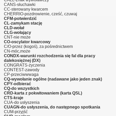
CANS-słuchawki
CC-sterowany kwarcem
CHERRIO-pozdrowienie, cześć, czuwaj
CFM-potwierdzić
CL-zamykam stację
CLD-wołał
CLG-wołający
CNT-nie może
CO-oscylator kwarcowy
C/O-przez (kogoś), za pośrednictwem
CN-móc,może
CONDX-warunki rozchodzenia się fal dla pracy
dalekosiężnej (DX)
CONGRATS-życzenia
CONTEST-zawody
CP-przeciwwwaga
CQ-wywołanie ogólne (nadawane jako jeden znak)
CPY-odbierać
CQ-do wszystkich
CRD-karta z pokwitowaniem (karta QSL)
CTS-kraje
CUA-do usłyszenia
CUAGN-do usłyszenia, do następnego spotkania
CUM-przyjść