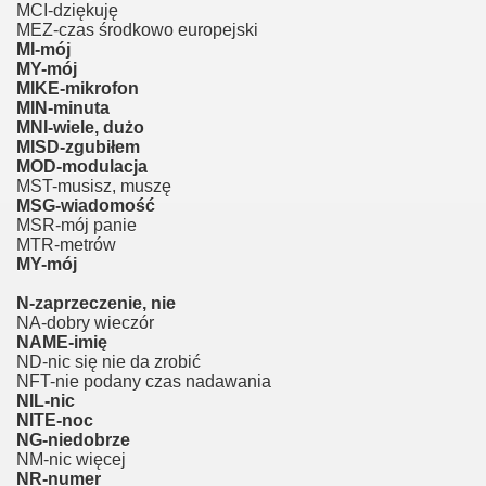
MCI-dziękuję
MEZ-czas środkowo europejski
MI-mój
MY-mój
MIKE-mikrofon
MIN-minuta
MNI-wiele, dużo
MISD-zgubiłem
MOD-modulacja
MST-musisz, muszę
MSG-wiadomość
MSR-mój panie
MTR-metrów
MY-mój
N-zaprzeczenie, nie
NA-dobry wieczór
NAME-imię
ND-nic się nie da zrobić
NFT-nie podany czas nadawania
NIL-nic
NITE-noc
NG-niedobrze
NM-nic więcej
NR-numer