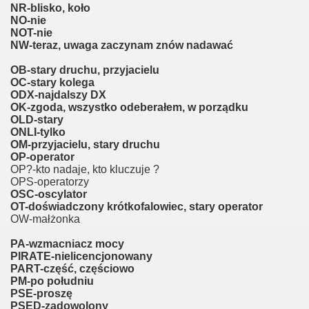
NR-blisko, koło
NO-nie
NOT-nie
NW-teraz, uwaga zaczynam znów nadawać
OB-stary druchu, przyjacielu
OC-stary kolega
ODX-najdalszy DX
OK-zgoda, wszystko odeberałem, w porządku
OLD-stary
ONLI-tylko
OM-przyjacielu, stary druchu
OP-operator
OP?-kto nadaje, kto kluczuje ?
OPS-operatorzy
OSC-oscylator
OT-doświadczony krótkofalowiec, stary operator
OW-małżonka
PA-wzmacniacz mocy
PIRATE-nielicencjonowany
PART-część, częściowo
PM-po południu
PSE-proszę
PSED-zadowolony