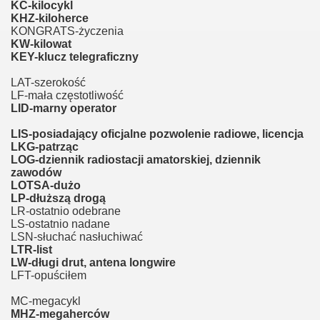
KC-kilocykl
KHZ-kiloherce
KONGRATS-życzenia
KW-kilowat
KEY-klucz telegraficzny
LAT-szerokość
LF-mała częstotliwość
LID-marny operator
LIS-posiadający oficjalne pozwolenie radiowe, licencja
LKG-patrząc
LOG-dziennik radiostacji amatorskiej, dziennik
zawodów
LOTSA-dużo
LP-dłuższą drogą
LR-ostatnio odebrane
LS-ostatnio nadane
LSN-słuchać nasłuchiwać
LTR-list
LW-długi drut, antena longwire
LFT-opuściłem
MC-megacykl
MHZ-megaherców