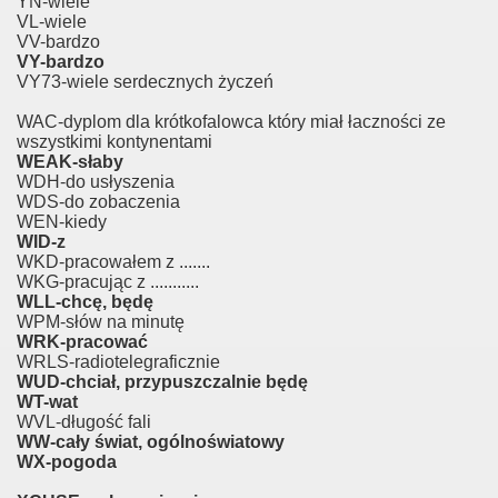
YN-wiele
VL-wiele
VV-bardzo
VY-bardzo
VY73-wiele serdecznych życzeń
WAC-dyplom dla krótkofalowca który miał łaczności ze
wszystkimi kontynentami
WEAK-słaby
WDH-do usłyszenia
WDS-do zobaczenia
WEN-kiedy
WID-z
WKD-pracowałem z .......
WKG-pracując z ...........
WLL-chcę, będę
WPM-słów na minutę
WRK-pracować
WRLS-radiotelegraficznie
WUD-chciał, przypuszczalnie będę
WT-wat
WVL-długość fali
WW-cały świat, ogólnoświatowy
WX-pogoda