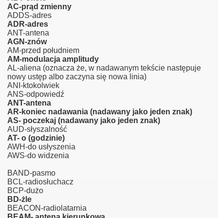
AC-prąd zmienny
ADDS-adres
ADR-adres
ANT-antena
AGN-znów
AM-przed południem
AM-modulacja amplitudy
AL-aliena (oznacza że, w nadawanym tekście następuje
nowy ustęp albo zaczyna się nowa linia)
ANI-ktokolwiek
ANS-odpowiedź
ANT-antena
AR-koniec nadawania (nadawany jako jeden znak)
AS- poczekaj (nadawany jako jeden znak)
denta
AUD-słyszalność
AT- o (godzinie)
ki.
AWH-do usłyszenia
AWS-do widzenia
BAND-pasmo
BCL-radiosłuchacz
BCP-dużo
BD-żle
BEACON-radiolatarnia
BEAM- antena kierunkowa