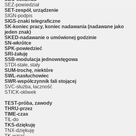
SEZ-powiedział
SET-zespół, urządzenie
SIGN-podpis
SIGS-znaki telegraficzne
SK-koniec pracy, koniec nadawania (nadawane jako
jeden znak)
SKED-nadawanie o umówionej godzinie
SN-wkrótce
SPK-powiedzieć
SRI-żałuję
SSB-modulacja jednowstęgowa
STDI-stałe, stały
SUM-trochę, niektóre
SWL-nasłuchowiec
SWR-współczynnik fali stojącej
SVC-służba, łaczność
STICK-ołówek
TEST-próba, zawody
THRU-przez
TIME-czas
TIL-do
TKS-dziękuję
TNX-dziękuję
TK-wziąć