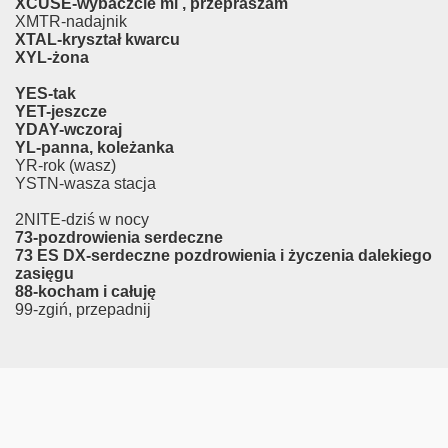
XCUSE-wybaczcie mi , przepraszam
XMTR-nadajnik
XTAL-kryształ kwarcu
XYL-żona
YES-tak
YET-jeszcze
YDAY-wczoraj
YL-panna, koleżanka
YR-rok (wasz)
YSTN-wasza stacja
2NITE-dziś w nocy
73-pozdrowienia serdeczne
73 ES DX-serdeczne pozdrowienia i życzenia dalekiego
zasięgu
88-kocham i całuję
99-zgiń, przepadnij