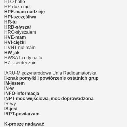
HLO-hallo
HP-duża moc
HPE-mam nadzieję
HPI-szczęśliwy
HR-tu
HRD-słyszał
HRO-słyszałem
HVE-mam
HVI-ciężki
HVNT-nie mam
HW-jak
HWSAT-co ty na to
HZL-serdecznie
IARU-Międzynarodowa Unia Radioamatorska
II-znak pomyłki i powtórzenie ostatnich grup
IM-jestem
IN-w
INFO-informacja
INPT-moc wejściowa, moc doprowadzona
IR-wy
IS-jest
IRPT-powtarzam
K-proszę nadawać