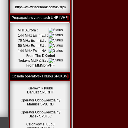
https://www.facebook.com/kksrpl/
Propagacja w zakresach UHF i VHF
VHF Aurora :
144 MHz Es in EU :
70 MHz Es in EU :
50 MHz Es in EU :
144 MHz Es in NA :
From
The DXrobot
Today's MUF & Es :
From
MMMonVHF
Obsada operatorska klubu SP8KBN
Kierownik Klubu
Dariusz SP8RHT
Operator Odpowiedzialny
Mariusz SP8JRD
Operator Odpowiedzialny
Jacek SP8TJC
Członkowie Klubu