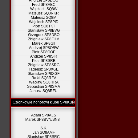
Andrzej SP8DOG
Fred SP8ABC
Wojciech SQ8W
Mateusz SQ8RKR
Mateusz SQ8M
Wojciech SP8PID
Piotr SQ8TKT
Stanisław SP8BVG
Grzegorz SP8DBO
Zbigniew SP8FHM
Marek SP8GII
Andrzej SP8OBW
Piotr SP8OOE
Andrzej SP8SIR
Piotr SP8SRB
Zbigniew SP8SRG
Tadeusz SP8XGE
Stanisław SP8XGF
Rafał SQ8RFV
Wacław SQ8RRA
Sebastian SP8SMA
Janusz SQ8RFU
Członkowie honorowi klubu SP8KBN
Adam SP8ALS
Marek SP8BVN/SN8T
S.K.
Jan SQ8AMF
Stanisław SP8SRC