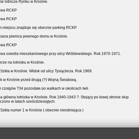
ie lotnicze Rynku w Krośnie.
owa RCKP
owa RCKP
m miejscu znajduje się obecnie parking RCKP.
pana piwnica pewnego domu w Krośnie.
owa RCKP
wa osiedla mieszkaniowego przy ulicy Wróblewskiego. Rok 1970-1971.
rze na lotnisku w Krośnie.
Szkła w Krośnie. Widok od ulicy Tysiąclecia. Rok 1969.
k w Krośnie przed drugą (?) Wojną Światową.
i czołgów T34 pozostałe po walkach w okolicach Iwli.
a główna lotniska w Krośnie. Rok 1940-1943 ?. Stojący po lewej stronie słup
czono w latach sześcdziesiątych.
Szkła numer 1 w Krośnie ( obecnie nieistniejąca )