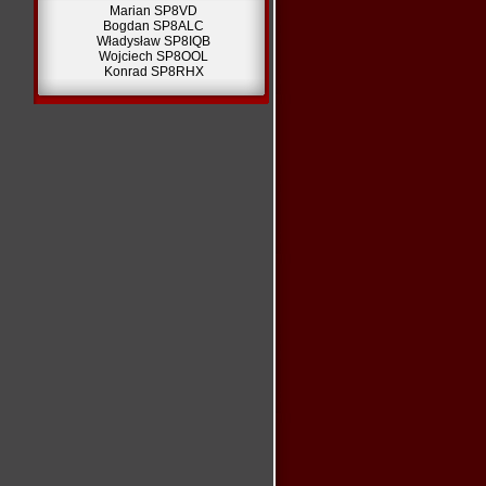
Marian SP8VD
Bogdan SP8ALC
Władysław SP8IQB
Wojciech SP8OOL
Konrad SP8RHX