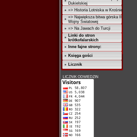
Dukielskiej
=> Historia Lotniska w Krośnie
=> Największa bitwa górska II
Wojny Światowej
=> Na Jawach do Turcji
Linki do stron
krótkofalarskich
Inne fajne strony:
Księga gości
Licznik
LICZNIK ODWIEDZIN