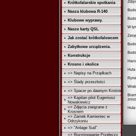
Zdjęc
Krótkofalarskie spotkania
Bud
Nasza klubowa R-140
Bud
Klubowe wyprawy.
W ty
Nasze karty QSL
Zasy
Jak zostać krótkofalowcem
Bud
Zabytkowe urządzenia.
Budo
Konstrukcje
Harce
Krosno i okolice
Huta 
=> Napisy na Prządkach
Ryne
=> Ślady przeszłości
Wrak
=> Spacer po dawnym Krośnie
Bram
=> Kapitan pilot Eugeniusz
znisz
Nowakiewicz
=> Zdjęcia związane z
Huta 
Krosnem
=> Zamek Kamieniec w
Odrzykoniu
=> "Anlage Sud"
=> Rozminowanie Przełęczy