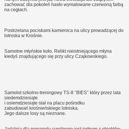
zachować dla pokoleń hasło wymalowane czerwoną farbą
u
na cegłach.
lskiej
Postrzelana pociskami kamienica na ulicy prowadzącej do
lotniska w Krośnie.
Samotne młyńskie koło. Relikt nieistniejącego młyna
jny Światowej
kiedyś znajdującego się przy ulicy Czajkowskiego.
Samolot szkolno-treningowy TS-8 "BIES" który przez lata
siedemdziesiąte
i osiemdziesiąte stał na placu pośrodku
zabudowań krośnieńskiego lotniska.
Jego dalsze losy są nieznane.
Jadalnia dla personelu cywilnego jest jednym z obiektów