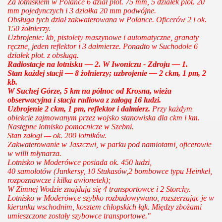
Za lotniskiem w Polance 6 dział plot. 75 mm, 5 działek plot. 20
mm pojedynczych i 3 działka 20 mm podwójne.
Obsługa tych dział zakwaterowana w Polance. Oficerów 2 i ok.
150 żołnierzy.
Uzbrojenie: kb, pistolety maszynowe i automatyczne, granaty
ręczne, jeden reflektor i 3 dalmierze. Ponadto w Suchodole 6
działek plot. z obsługą.
Radiostacje na lotnisku — 2. W Iwoniczu - Zdroju — 1.
Stan każdej stacji — 8 żołnierzy; uzbrojenie — 2 ckm, 1 pm, 2
kb.
W Suchej Górze, 5 km na północ od Krosna, wieża
obserwacyjna i stacja radiowa z załogą 16 ludzi.
Uzbrojenie 2 ckm, 1 pm, reflektor i dalmierz.
Przy każdym
obiekcie zajmowanym przez wojsko stanowiska dla ckm i km.
Następne lotnisko pomocnicze w Szebni.
Stan załogi — ok. 200 lotników.
Zakwaterowanie w Jaszczwi, w parku pod namiotami, oficerowie
w willi młynarza.
Lotnisko w Moderówce posiada ok. 450 ludzi,
40 samolo­tów (Junkersy, 10 Stukasów,2 bombowce typu Heinkel,
rozpoznawcze i kilka awionetek);
W Zimnej Wodzie znajdują się 4 transportowce i 2 Storchy.
Lotnisko w Moderówce szybko rozbudowywano, rozszerzając je w
kierunku wschodnim,
kosztem chłopskich łąk. Między zbożami
umieszczone zostały szybowce transportowe."