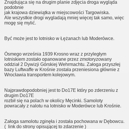
Znajdująca się na drugim planie zdjęcia droga wygląda
podobnie
jak krajowa dziewiątka w miejscowości Targowiska.
Ale wszystkie drogi wygladają mniej więcej tak samo, więc
mogę się mylić.
Być może jest to lotnisko w Łężanach lub Moderówce.
Ósmego września 1939 Krosno wraz z przyległym
lotniskiem zostało opanowane przez zmotoryzowany
oddział 2 Dywizji Górskiej Wehrmachtu. Załoga przyszłej
bazy Luftwaffe w Krośnie została przeniesiona głównie z
Wrocławia transportem kolejowym.
Najprawdopodobniej jest to Do17E który po zderzeniu z
drugim Do17E
rozbił się na polach w okolicy Męcinki. Samoloty
powracały z nalotu na lotnisko w Moderówce lub Krośnie.
Załoga samolotu zginęła i została pochowana w Dębowcu.
( link do strony opisującej to zdarzenie )