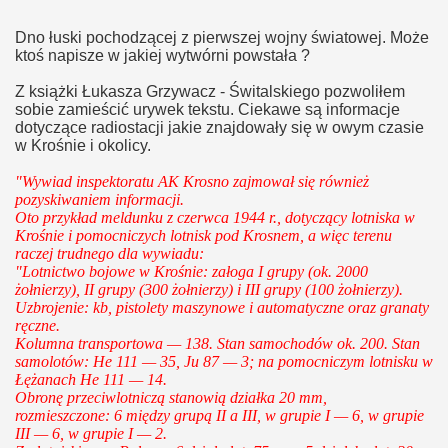
Dno łuski pochodzącej z pierwszej wojny światowej. Może
ktoś napisze w jakiej wytwórni powstała ?
Z książki Łukasza Grzywacz - Świtalskiego pozwoliłem
sobie zamieścić urywek tekstu. Ciekawe są informacje
dotyczące radiostacji jakie znajdowały się w owym czasie
w Krośnie i okolicy.
"Wywiad inspektoratu AK Krosno zajmował się również
pozyskiwaniem informacji.
Oto przykład meldunku z czerwca 1944 r., dotyczący lotniska w
Krośnie i pomocniczych lotnisk pod Krosnem, a więc terenu
raczej trudnego dla wywiadu:
"Lotnictwo bojowe w Krośnie: załoga I grupy (ok. 2000
żołnierzy), II grupy (300 żołnierzy) i III grupy (100 żołnierzy).
Uzbrojenie: kb, pistolety maszynowe i automatyczne oraz granaty
ręczne.
Kolumna transportowa — 138. Stan samochodów ok. 200. Stan
samolotów: He 111 — 35, Ju 87 — 3; na pomocniczym lotnisku w
Łężanach He 111 — 14.
Obronę przeciwlotniczą stanowią działka 20 mm,
rozmieszczone: 6 między grupą II a III, w grupie I — 6, w grupie
III — 6, w grupie I — 2.