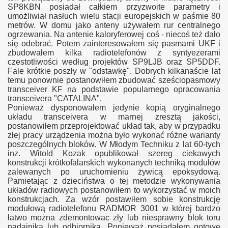
SP8KBN posiadał całkiem przyzwoite parametry i
umożliwiał nasłuch wielu stacji europejskich w paśmie 80
metrów. W domu jako anteny używałem rur centralnego
ogrzewania. Na antenie kaloryferowej coś - niecoś też dało
się odebrać. Potem zainteresowałem się pasmami UKF i
zbudowałem kilka radiotelefonów z syntyezerami
czestotliwości według projektów SP9LJB oraz SP5DDF.
Fale krótkie poszły w "odstawkę". Dobrych kilkanaście lat
temu ponownie postanowiłem zbudować sześciopasmowy
transceiver KF na podstawie popularnego opracowania
transceivera "CATALINA".
Ponieważ dysponowałem jedynie kopią oryginalnego
układu transceivera w marnej zresztą jakości,
postanowiłem przeprojektować układ tak, aby w przypadku
0
złej pracy urządzenia można było wykonać różne warianty
poszczególnych bloków. W Młodym Techniku z lat 60-tych
inz. Witold Kozak opublikował szereg ciekawych
konstrukcji krótkofalarskich wykonanych techniką modułów
zalewanych po uruchomieniu żywicą epoksydową.
Pamietając z dzieciństwa o tej metodzie wykonywania
układów radiowych postanowiłem to wykorzystać w moich
 MHz
konstrukcjach. Za wzór postawiłem sobie konstrukcję
modułową radiotelefonu RADMOR 3001 w której bardzo
łatwo można zdemontowac zły lub niesprawny blok toru
nadajnika lub odbiornika. Ponieważ posiadałem gotowe