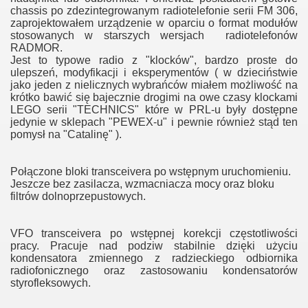
chassis po zdezintegrowanym radiotelefonie serii FM 306,
częstotliwości
zaprojektowałem urządzenie w oparciu o format modułów
stosowanych w starszych wersjach radiotelefonów
MHz
RADMOR.
Jest to typowe radio z "klocków", bardzo proste do
ulepszeń, modyfikacji i eksperymentów ( w dzieciństwie
jako jeden z nielicznych wybrańców miałem możliwość na
krótko bawić się bajecznie drogimi na owe czasy klockami
LEGO serii "TECHNICS" które w PRL-u były dostępne
jedynie w sklepach "PEWEX-u" i pewnie również stąd ten
01
pomysł na "Catalinę" ).
ić radiotelefon 3001
Połączone bloki transceivera po wstępnym uruchomieniu.
Jeszcze bez zasilacza, wzmacniacza mocy oraz bloku
lefonu 3001
filtrów dolnoprzepustowych.
elefonu 3001
VFO transceivera po wstępnej korekcji częstotliwości
pracy. Pracuje nad podziw stabilnie dzięki użyciu
kondensatora zmiennego z radzieckiego odbiornika
radiofonicznego oraz zastosowaniu kondensatorów
radiotelefonów YAESU-VERTEX
styrofleksowych.
a BPF