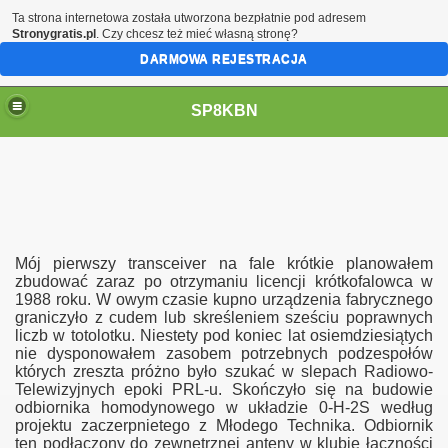
Ta strona internetowa została utworzona bezpłatnie pod adresem
Stronygratis.pl
. Czy chcesz też mieć własną stronę?
DARMOWA REJESTRACJA
SP8KBN
Mój pierwszy transceiver na fale krótkie planowałem
zbudować zaraz po otrzymaniu licencji krótkofalowca w
1988 roku. W owym czasie kupno urządzenia fabrycznego
graniczyło z cudem lub skreśleniem sześciu poprawnych
N
liczb w totolotku. Niestety pod koniec lat osiemdziesiątych
nie dysponowałem zasobem potrzebnych podzespołów
których zreszta próżno było szukać w slepach Radiowo-
Telewizyjnych epoki PRL-u. Skończyło się na budowie
odbiornika homodynowego w układzie 0-H-2S według
projektu zaczerpnietego z Młodego Technika. Odbiornik
ten podłączony do zewnętrznej anteny w klubie łączności