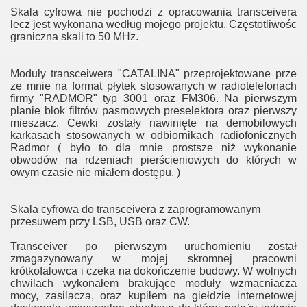
Skala cyfrowa nie pochodzi z opracowania transceivera
lecz jest wykonana według mojego projektu. Częstotliwośc
 70 centymetrów
graniczna skali to 50 MHz.
Moduły transceiwera "CATALINA" przeprojektowane prze
ze mnie na format płytek stosowanych w radiotelefonach
firmy "RADMOR" typ 3001 oraz FM306. Na pierwszym
planie blok filtrów pasmowych preselektora oraz pierwszy
mieszacz. Cewki zostały nawinięte na demobilowych
karkasach stosowanych w odbiornikach radiofonicznych
Radmor ( było to dla mnie prostsze niż wykonanie
obwodów na rdzeniach pierścieniowych do których w
owym czasie nie miałem dostępu. )
Skala cyfrowa do transceivera z zaprogramowanym
przesuwem przy LSB, USB oraz CW.
Transceiver po pierwszym uruchomieniu został
zmagazynowany w mojej skromnej pracowni
krótkofalowca i czeka na dokończenie budowy. W wolnych
chwilach wykonałem brakujące moduły wzmacniacza
mocy, zasilacza, oraz kupiłem na giełdzie internetowej