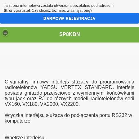
Ta strona internetowa została utworzona bezpłatnie pod adresem
Stronygratis.pl
. Czy chcesz też mieć własną stronę?
DARMOWA REJESTRACJA
SP8KBN
Oryginalny firmowy interfejs służacy do programowania
radiotelefonów YAESU VERTEX STANDARD. Interfejs
posiada gniazdo przejściowe z wymiennymi końcówkami
typu jack oraz RJ do różnych modeli radiotelefonów serii
N
VX160, VX180, VX2000, VX2200.
Wtyczka interfejsu służaca do podłączenia portu RS232 w
komputerze.
Wnętrze interfejsu.