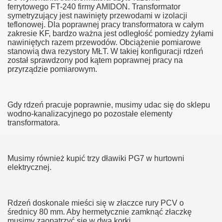
ferrytowego FT-240 firmy AMIDON. Transformator
symetryzujący jest nawinięty przewodami w izolacji
teflonowej. Dla poprawnej pracy transformatora w całym
zakresie KF, bardzo ważna jest odległość pomiedzy żyłami
nawiniętych razem przewodów. Obciążenie pomiarowe
stanowią dwa rezystory MŁT. W takiej konfiguracji rdzeń
został sprawdzony pod kątem poprawnej pracy na
przyrządzie pomiarowym.
Gdy rdzeń pracuje poprawnie, musimy udac się do sklepu
wodno-kanalizacyjnego po pozostałe elementy
transformatora.
0
Musimy również kupić trzy dławiki PG7 w hurtowni
elektrycznej.
 MHz
Rdzeń doskonale mieści się w złaczce rury PCV o
średnicy 80 mm. Aby hermetycznie zamknąć złaczkę
musimy zaopatrzyć się w dwa korki.