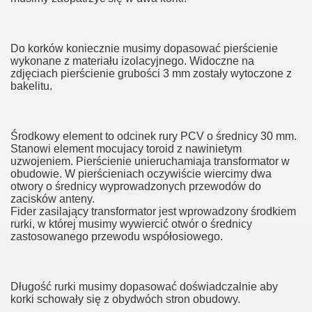
częstotliwości
MHz
Do korków koniecznie musimy dopasować pierścienie
wykonane z materiału izolacyjnego. Widoczne na
zdjęciach pierścienie grubości 3 mm zostały wytoczone z
bakelitu.
01
Środkowy element to odcinek rury PCV o średnicy 30 mm.
Stanowi element mocujacy toroid z nawinietym
ić radiotelefon 3001
uzwojeniem. Pierścienie unieruchamiaja transformator w
obudowie. W pierścieniach oczywiście wiercimy dwa
otwory o średnicy wyprowadzonych przewodów do
lefonu 3001
zacisków anteny.
Fider zasilający transformator jest wprowadzony środkiem
elefonu 3001
rurki, w której musimy wywiercić otwór o średnicy
zastosowanego przewodu współosiowego.
radiotelefonów YAESU-VERTEX
Długość rurki musimy dopasować doświadczalnie aby
korki schowały się z obydwóch stron obudowy.
a BPF