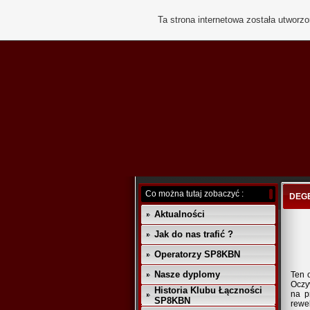
Ta strona internetowa została utworz
Co można tutaj zobaczyć :
DEGE
Aktualności
Jak do nas trafić ?
Operatorzy SP8KBN
Nasze dyplomy
Ten 
Oczy
Historia Klubu Łączności
na p
SP8KBN
rewe