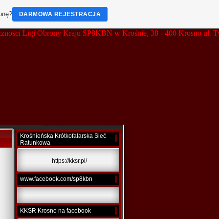
ronę?
DARMOWA REJESTRACJA
 Ligi Obrony Kraju SP8KBN w Krośnie, 38 - 400 Krosno ul. Tysiąc
Krośnieńska Krótkofalarska Sieć
Ratunkowa
https://kksr.pl/
www.facebook.com/sp8kbn
KKSR Krosno na facebook