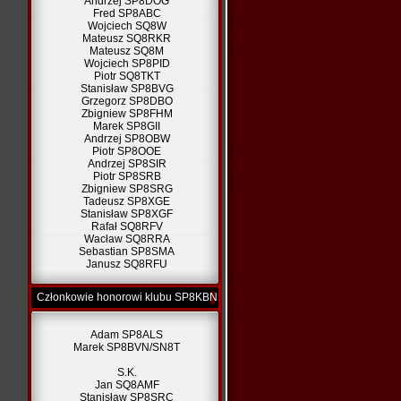
Andrzej SP8DOG
Fred SP8ABC
Wojciech SQ8W
Mateusz SQ8RKR
Mateusz SQ8M
Wojciech SP8PID
Piotr SQ8TKT
Stanisław SP8BVG
Grzegorz SP8DBO
Zbigniew SP8FHM
Marek SP8GII
Andrzej SP8OBW
Piotr SP8OOE
Andrzej SP8SIR
Piotr SP8SRB
Zbigniew SP8SRG
Tadeusz SP8XGE
Stanisław SP8XGF
Rafał SQ8RFV
Wacław SQ8RRA
Sebastian SP8SMA
Janusz SQ8RFU
Członkowie honorowi klubu SP8KBN
Adam SP8ALS
Marek SP8BVN/SN8T
S.K.
Jan SQ8AMF
Stanisław SP8SRC