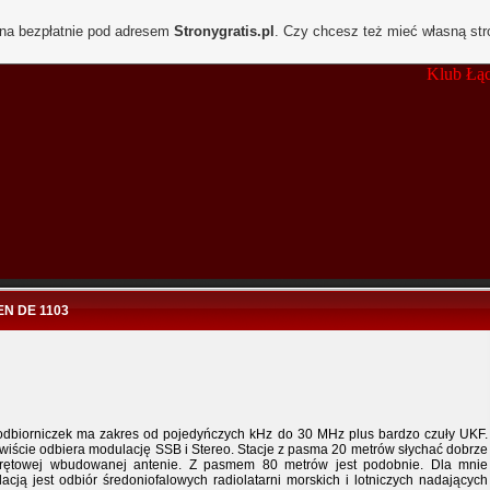
ona bezpłatnie pod adresem
Stronygratis.pl
. Czy chcesz też mieć własną st
Klub Łączności
N DE 1103
odbiorniczek ma zakres od pojedyńczych kHz do 30 MHz plus bardzo czuły UKF.
wiście odbiera modulację SSB i Stereo. Stacje z pasma 20 metrów słychać dobrze
rętowej wbudowanej antenie. Z pasmem 80 metrów jest podobnie. Dla mnie
lacją jest odbiór średoniofalowych radiolatarni morskich i lotniczych nadających