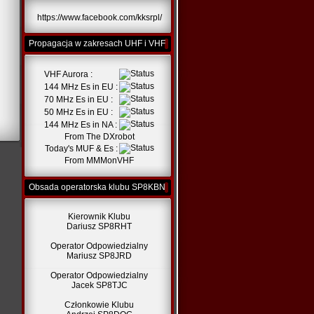
https://www.facebook.com/kksrpl/
Propagacja w zakresach UHF i VHF
VHF Aurora :
144 MHz Es in EU :
70 MHz Es in EU :
50 MHz Es in EU :
144 MHz Es in NA :
From
The DXrobot
Today's MUF & Es :
From
MMMonVHF
Obsada operatorska klubu SP8KBN
Kierownik Klubu
Dariusz SP8RHT
Operator Odpowiedzialny
Mariusz SP8JRD
Operator Odpowiedzialny
Jacek SP8TJC
Członkowie Klubu