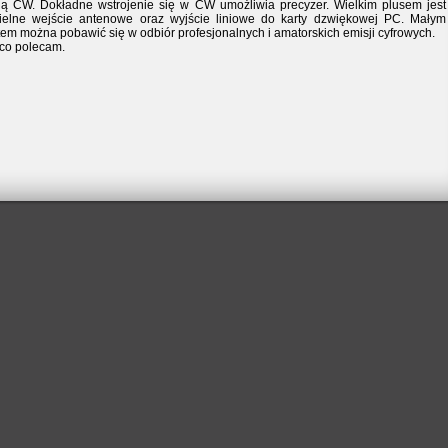
ją CW. Dokładne wstrojenie się w CW umożliwia precyzer. Wielkim plusem jest
ielne wejście antenowe oraz wyjście liniowe do karty dzwiękowej PC. Małym
tem można pobawić się w odbiór profesjonalnych i amatorskich emisji cyfrowych.
co polecam.