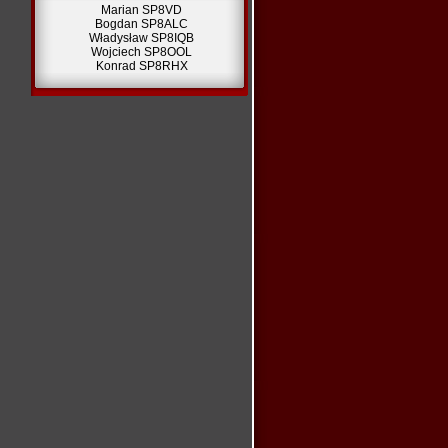
Marian SP8VD
Bogdan SP8ALC
Władysław SP8IQB
Wojciech SP8OOL
Konrad SP8RHX