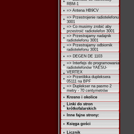
RBM-1
=> Antena HB9CV
=> Przestrojenie radiotelefonu
3001
=> Co musimy zrobić aby
przestroić radiotelefon 3001
=> Przestrajamy nadajnik
radiotelefonu 3001
=> Przestrajamy odbiornik
radiotelefonu 3001
=> DEGEN DE 1103
=> Interfejs do programowania
radiotelefonów YAESU-
VERTEX
=> Przeróbka dupleksera
05111 na BPF
=> Duplekser na pasmo 2
metry - 70 centymetrów
Krosno i okolice
Linki do stron
krótkofalarskich
Inne fajne strony:
Księga gości
Licznik