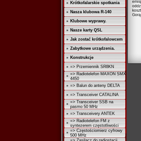
emis
Krótkofalarskie spotkania
oddz
kosz
Nasza klubowa R-140
Gorą
Klubowe wyprawy.
Nasze karty QSL
Jak zostać krótkofalowcem
Zabytkowe urządzenia.
Konstrukcje
=> Przemiennik SR8KN
=> Radiotelefon MAXON SMX
4450
=> Balun do anteny DELTA
=> Transceiver CATALINA
=> Transceiver SSB na
pasmo 50 MHz
=> Transceivery ANTEK
=> Radiotelefon FM z
syntezerem częstotliwości
=> Częstościomierz cyfrowy
500 MHz
=> Zasilacz do radiostacji