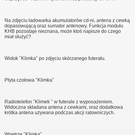
Na zdjęciu ładowarka akumulatorów cd-ni, antena z cewką
dopasowującą oraz sumator antenowy. Funkcja modułu
KHB pozostaje nieznana, może ktoś napisze do czego
miał służyć?
Widok "Klimka" po zdjęciu skórzanego futerału.
"
Płyta czołowa "Klimka"
 pracują koledzy
Radiotelefon "Klimek " w futerale z wyposażeniem.
Widoczna składana antena z cewkami, oraz dodatkowa
krótka antena używana podczas akcji ratowniczych.
u
 Sucha Góra
Wnętrze "Klimka"