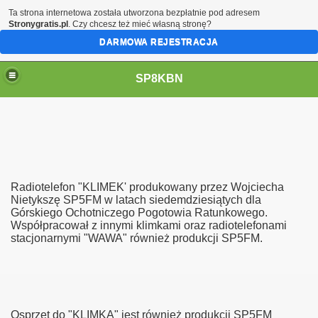
Ta strona internetowa została utworzona bezpłatnie pod adresem
Stronygratis.pl
. Czy chcesz też mieć własną stronę?
DARMOWA REJESTRACJA
SP8KBN
Radiotelefon "KLIMEK' produkowany przez Wojciecha
Nietykszę SP5FM w latach siedemdziesiątych dla
Górskiego Ochotniczego Pogotowia Ratunkowego.
Współpracował z innymi klimkami oraz radiotelefonami
N
stacjonarnymi "WAWA" również produkcji SP5FM.
Osprzęt do "KLIMKA" jest również produkcji SP5FM