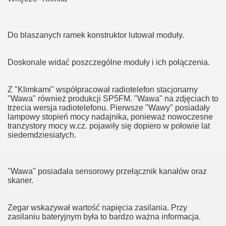
czności w Bieszczadach
Do blaszanych ramek konstruktor lutował moduły.
nie Wetlińskiej
Doskonale widać poszczególne moduły i ich połączenia.
Z "Klimkami" współpracował radiotelefon stacjonarny
"Wawa" również produkcji SP5FM. "Wawa" na zdjęciach to
trzecia wersja radiotelefonu. Pierwsze "Wawy" posiadały
lampowy stopień mocy nadajnika, ponieważ nowoczesne
tranzystory mocy w.cz. pojawiły się dopiero w połowie lat
siedemdziesiatych.
"Wawa" posiadała sensorowy przełącznik kanałów oraz
skaner.
Zegar wskazywał wartość napięcia zasilania. Przy
zasilaniu bateryjnym była to bardzo ważna informacja.