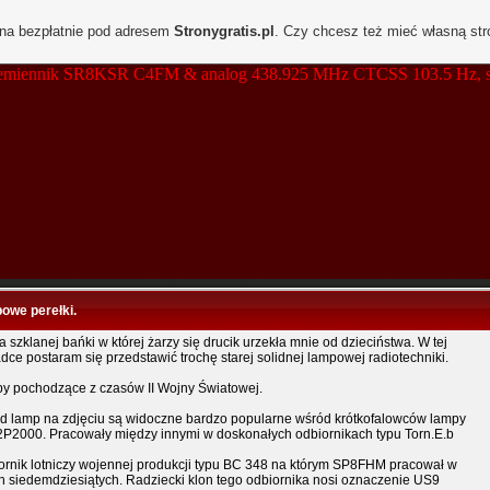
ona bezpłatnie pod adresem
Stronygratis.pl
. Czy chcesz też mieć własną st
miennik SR8KSR C4FM & analog 438.925 MHz CTCSS 103.5 Hz, simple
owe perełki.
 szklanej bańki w której żarzy się drucik urzekła mnie od dzieciństwa. W tej
dce postaram się przedstawić trochę starej solidnej lampowej radiotechniki.
y pochodzące z czasów II Wojny Światowej.
d lamp na zdjęciu są widoczne bardzo popularne wśród krótkofalowców lampy
P2000. Pracowały między innymi w doskonałych odbiornikach typu Torn.E.b
ornik lotniczy wojennej produkcji typu BC 348 na którym SP8FHM pracował w
ch siedemdziesiątych. Radziecki klon tego odbiornika nosi oznaczenie US9