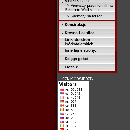
Bieszczadach
=> Pierwszy przemiennik na
Połoninie Wetlińskiej
=> Radmory na torach.
Konstrukcje
Krosno i okolice
Linki do stron
krótkofalarskich
Inne fajne strony:
Księga gości
Licznik
LICZNIK ODWIEDZIN