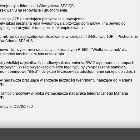
dwojenny odbiornik od Władysława SP8IQB.
zekiwaniu na renowację i uruchomienie.
ostacja A7B pamietająca pierwsze lata powojenne.
tety jakaś nieznana ręka wymontowała przyrząd pomiarowy. I na pewno do
go się nie przydał. A radio jest zdekompletowane.
ornik radiostacji czołgowej stosowanej w czołgach T34/85 typu 10RT. Pochodzi ze
rów Adama SP8ALS
wo - tranzystorowa radiostacja lotnicza typu R-860II "Wielki szacunek" dla
truktorów mechaniki w tym urządzeniu.
dy wielkiej częstotliwości radiowysokościomierza RW-2 wykonane na lampach
ędziowych". W radiowysokościomierze tego typu były wyposażone samoloty
no - treningowe "BIES" ( dziękuję Grzesiowi za udostępnienie sprzętu do zdjęć )
y nadawcze pracujące w sprzęcie łaczności Wehrmahtu należące do Mariana
VD.
e lampy pracowały w bloku wzmacniacza nadajnika telegraficznego Mariana
VD
lampy to OS70/1750