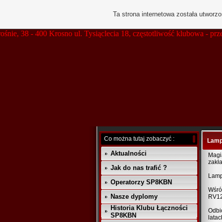
Ta strona internetowa została utworz
38 - 400 Krosno ul. Tysiąclecia 18, częstotliwość klubowa - prze
Co można tutaj zobaczyć :
Lamp
Aktualności
Magia
zakła
Jak do nas trafić ?
Lamp
Operatorzy SP8KBN
Wśró
Nasze dyplomy
RV12
Historia Klubu Łączności
Odbi
SP8KBN
lata