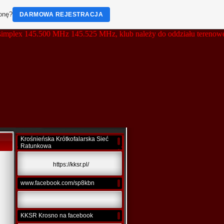
ronę?
DARMOWA REJESTRACJA
x 145.500 MHz 145.525 MHz, klub należy do oddziału terenowego OT
Krośnieńska Krótkofalarska Sieć
Ratunkowa
https://kksr.pl/
www.facebook.com/sp8kbn
KKSR Krosno na facebook