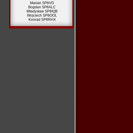
Marian SP8VD
Bogdan SP8ALC
Władysław SP8IQB
Wojciech SP8OOL
Konrad SP8RHX