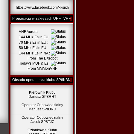
https://www.facebook.com/kksrpl/
Propagacja w zakresach UHF i VHF
VHF Aurora :
144 MHz Es in EU :
70 MHz Es in EU :
50 MHz Es in EU :
144 MHz Es in NA :
From
The DXrobot
Today's MUF & Es :
From
MMMonVHF
Obsada operatorska klubu SP8KBN
Kierownik Klubu
Dariusz SP8RHT
Operator Odpowiedzialny
Mariusz SP8JRD
Operator Odpowiedzialny
Jacek SP8TJC
Członkowie Klubu