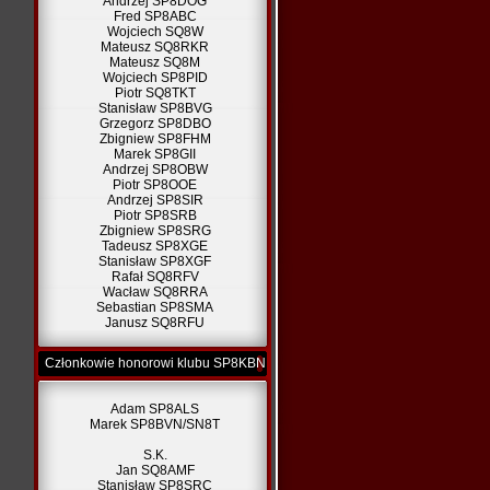
Andrzej SP8DOG
Fred SP8ABC
Wojciech SQ8W
Mateusz SQ8RKR
Mateusz SQ8M
Wojciech SP8PID
Piotr SQ8TKT
Stanisław SP8BVG
Grzegorz SP8DBO
Zbigniew SP8FHM
Marek SP8GII
Andrzej SP8OBW
Piotr SP8OOE
Andrzej SP8SIR
Piotr SP8SRB
Zbigniew SP8SRG
Tadeusz SP8XGE
Stanisław SP8XGF
Rafał SQ8RFV
Wacław SQ8RRA
Sebastian SP8SMA
Janusz SQ8RFU
Członkowie honorowi klubu SP8KBN
Adam SP8ALS
Marek SP8BVN/SN8T
S.K.
Jan SQ8AMF
Stanisław SP8SRC