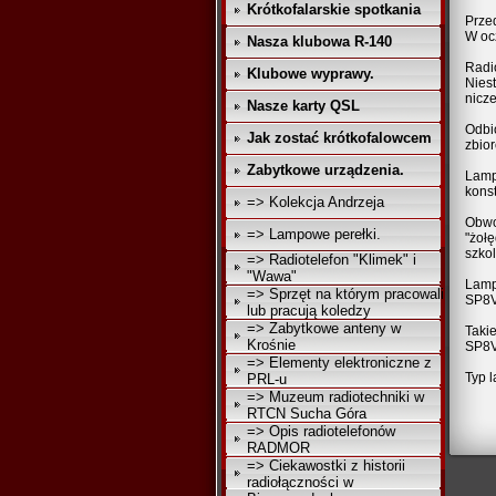
Krótkofalarskie spotkania
Prze
W oc
Nasza klubowa R-140
Radi
Klubowe wyprawy.
Nies
nicze
Nasze karty QSL
Odbi
Jak zostać krótkofalowcem
zbio
Zabytkowe urządzenia.
Lampo
kons
=> Kolekcja Andrzeja
Obwo
=> Lampowe perełki.
"żoł
szkol
=> Radiotelefon "Klimek" i
"Wawa"
Lamp
=> Sprzęt na którym pracowali
SP8
lub pracują koledzy
=> Zabytkowe anteny w
Taki
Krośnie
SP8
=> Elementy elektroniczne z
Typ 
PRL-u
=> Muzeum radiotechniki w
RTCN Sucha Góra
=> Opis radiotelefonów
RADMOR
=> Ciekawostki z historii
radiołączności w