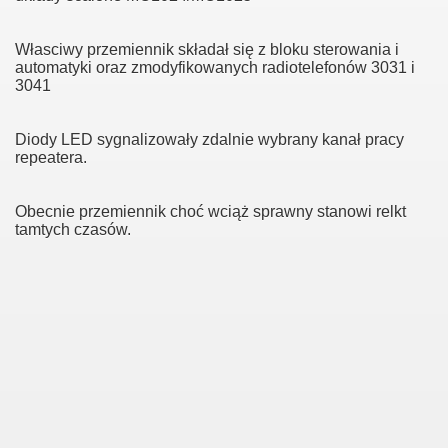
Własciwy przemiennik składał się z bloku sterowania i
automatyki oraz zmodyfikowanych radiotelefonów 3031 i
3041
Diody LED sygnalizowały zdalnie wybrany kanał pracy
repeatera.
Obecnie przemiennik choć wciąż sprawny stanowi relkt
tamtych czasów.
"
 pracują koledzy
u
 Sucha Góra