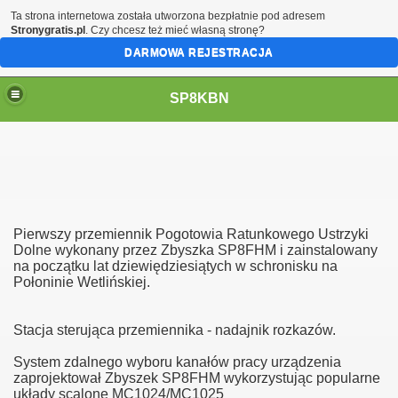
Ta strona internetowa została utworzona bezpłatnie pod adresem
Stronygratis.pl
. Czy chcesz też mieć własną stronę?
DARMOWA REJESTRACJA
SP8KBN
Pierwszy przemiennik Pogotowia Ratunkowego Ustrzyki
Dolne wykonany przez Zbyszka SP8FHM i zainstalowany
na początku lat dziewiędziesiątych w schronisku na
Połoninie Wetlińskiej.
N
Stacja sterująca przemiennika - nadajnik rozkazów.
System zdalnego wyboru kanałów pracy urządzenia
zaprojektował Zbyszek SP8FHM wykorzystując popularne
układy scalone MC1024/MC1025