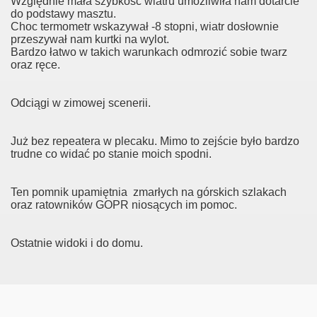
Względnie mała szybkość wiatru umożliwiła nam dotarcie
do podstawy masztu.
Choc termometr wskazywał -8 stopni, wiatr dosłownie
przeszywał nam kurtki na wylot.
Bardzo łatwo w takich warunkach odmrozić sobie twarz
oraz ręce.
Odciągi w zimowej scenerii.
Już bez repeatera w plecaku. Mimo to zejście było bardzo
trudne co widać po stanie moich spodni.
Ten pomnik upamiętnia zmarłych na górskich szlakach
oraz ratowników GOPR niosących im pomoc.
Ostatnie widoki i do domu.