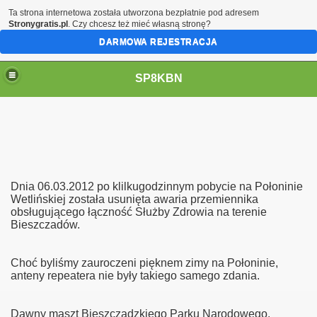
Ta strona internetowa została utworzona bezpłatnie pod adresem
Stronygratis.pl
. Czy chcesz też mieć własną stronę?
DARMOWA REJESTRACJA
SP8KBN
Dnia 06.03.2012 po klilkugodzinnym pobycie na Połoninie
Wetlińskiej została usunięta awaria przemiennika
obsługującego łączność Służby Zdrowia na terenie
Bieszczadów.
N
Choć byliśmy zauroczeni pięknem zimy na Połoninie,
anteny repeatera nie były takiego samego zdania.
Dawny maszt Bieszczadzkiego Parku Narodowego.