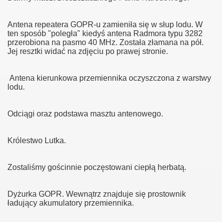
Antena repeatera GOPR-u zamieniła się w słup lodu. W
ten sposób "poległa" kiedyś antena Radmora typu 3282
przerobiona na pasmo 40 MHz. Została złamana na pół.
Jej resztki widać na zdjęciu po prawej stronie.
Antena kierunkowa przemiennika oczyszczona z warstwy
enników na Połoninie
lodu.
ie Wetlińskiej 06.03.2012
Odciągi oraz podstawa masztu antenowego.
przemiennika Służby Zdrowia
Królestwo Lutka.
Zostaliśmy gościnnie poczęstowani ciepłą herbatą.
Dyżurka GOPR. Wewnątrz znajduje się prostownik
ładujący akumulatory przemiennika.